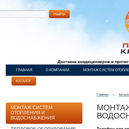
Найти
Доставка кондиционеров и проче
ГЛАВНАЯ
О КОМПАНИИ
МОНТАЖ СИСТЕМ ОТОПЛ
КАТАЛОГ
НАШИ РАБОТЫ
КОНТАКТЫ
Главная
Катал
МОНТА
МОНТАЖ СИСТЕМ
ОТОПЛЕНИЯ И
ВОДОС
ВОДОСНАБЖЕНИЯ
Телефон для св