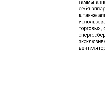
гаммы апп
себя аппа
а также а
использов
торговых,
энергосбе
эксклюзив
вентилятор