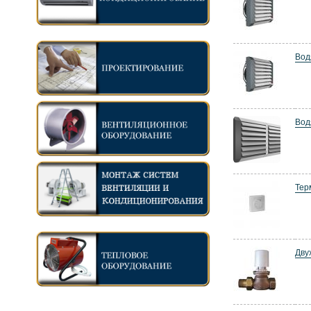
Вод
Вод
Тер
Дву